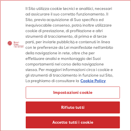
Medici
Punti prelievo
Il Sito utilizza cookie tecnici e analitici, necessari
ad assicurare il suo corretto funzionamento. Il
Prenota una visita
Sito, previa acquisizione di Suo specifico ed
Prenota una visita
inequivocabile consenso, potrà inoltre utilizzare
cookie di prestazione, di profilazione e altri
Specialità
Specialità
Prestazioni
strumenti di tracciamento, di prima e di terze
parti, per inviarle pubblicità e contenuti in linea
Prestazioni
Patologie
Sedi
con le preferenze da Lei manifestate nell’ambito
della navigazione in rete, oltre che per
Patologie
Percorsi
Aziende
effettuare analisi e monitoraggio dei Suoi
comportamenti nel corso della navigazione
Sedi
Informazioni
Blog
stessa. Per maggiori informazioni circa i cookie e
gli strumenti di tracciamento in funzione sul Sito,
Percorsi
La preghiamo di consultare la
Cookie Policy
Aziende
Prenota una visita
Impostazioni cookie
Prenota una visita
Informazioni
Rifiuta tutti
Blog
Medici
Accetta tutti i cookie