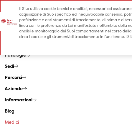
Il Sito utilizza cookie tecnici e analitici, necessari ad assicurar
acquisizione di Suo specifico ed inequivocabile consenso, potrà 
Prenota una visita
profilazione e altri strumenti di tracciamento, di prima e di terz
Prenota una visita
linea con le preferenze da Lei manifestate nell’ambito della na
analisi e monitoraggio dei Suoi comportamenti nel corso della
Specialità
circa i cookie e gli strumenti di tracciamento in funzione sul S
Prestazioni
Patologie
Sedi
Percorsi
Aziende
Informazioni
Blog
Medici