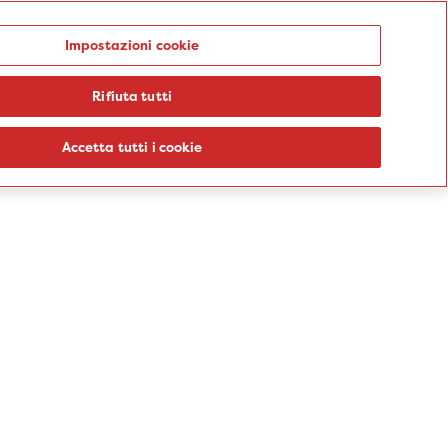
Punti prelievo
Impostazioni cookie
Rifiuta tutti
logie
Sedi
Percorsi
Aziende
Informazioni
Blog
Accetta tutti i cookie