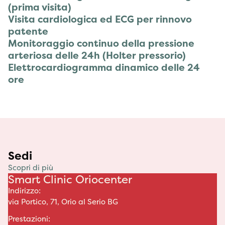
(prima visita)
Visita cardiologica ed ECG per rinnovo
patente
Monitoraggio continuo della pressione
arteriosa delle 24h (Holter pressorio)
Elettrocardiogramma dinamico delle 24
ore
Sedi
Scopri di più
Smart Clinic Oriocenter
Indirizzo:
via Portico, 71, Orio al Serio BG
Prestazioni: