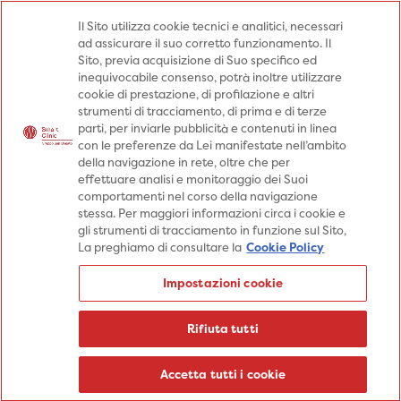
Medici
Punti prelievo
Il Sito utilizza cookie tecnici e analitici, necessari
ad assicurare il suo corretto funzionamento. Il
Prenota una visita
Sito, previa acquisizione di Suo specifico ed
Prenota una visita
inequivocabile consenso, potrà inoltre utilizzare
cookie di prestazione, di profilazione e altri
Specialità
Specialità
Prestazioni
strumenti di tracciamento, di prima e di terze
parti, per inviarle pubblicità e contenuti in linea
Prestazioni
Patologie
Sedi
con le preferenze da Lei manifestate nell’ambito
della navigazione in rete, oltre che per
Patologie
Percorsi
Aziende
effettuare analisi e monitoraggio dei Suoi
comportamenti nel corso della navigazione
Sedi
Informazioni
Blog
stessa. Per maggiori informazioni circa i cookie e
gli strumenti di tracciamento in funzione sul Sito,
Percorsi
La preghiamo di consultare la
Cookie Policy
Aziende
Prenota una visita
Impostazioni cookie
Prenota una visita
Informazioni
Rifiuta tutti
Blog
Medici
Accetta tutti i cookie