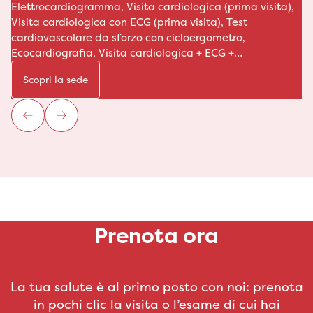
Elettrocardiogramma, Visita cardiologica (prima visita),
Visita cardiologica con ECG (prima visita), Test
cardiovascolare da sforzo con cicloergometro,
Ecocardiografia, Visita cardiologica + ECG +
ecocardiografia (prima visita), Visita cardiologica ed
Scopri la sede
ECG per rinnovo patente, Monitoraggio continuo della
pressione arteriosa delle 24h (Holter pressorio),
Elettrocardiogramma dinamico delle 24 ore