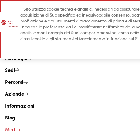
Il Sito utilizza cookie tecnici e analitici, necessari ad assicurar
acquisizione di Suo specifico ed inequivocabile consenso, potrà 
Prenota una visita
profilazione e altri strumenti di tracciamento, di prima e di terz
Prenota una visita
linea con le preferenze da Lei manifestate nell’ambito della na
analisi e monitoraggio dei Suoi comportamenti nel corso della
Specialità
circa i cookie e gli strumenti di tracciamento in funzione sul S
Prestazioni
Patologie
Sedi
Percorsi
Aziende
Informazioni
Blog
Medici