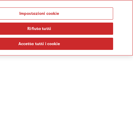
Punti prelievo
Impostazioni cookie
Rifiuta tutti
logie
Sedi
Percorsi
Aziende
Informazioni
Blog
Accetta tutti i cookie