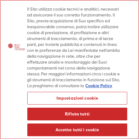
Medici
Punti prelievo
Il Sito utilizza cookie tecnici e analitici, necessari
ad assicurare il suo corretto funzionamento. Il
Prenota una visita
Sito, previa acquisizione di Suo specifico ed
Prenota una visita
inequivocabile consenso, potrà inoltre utilizzare
cookie di prestazione, di profilazione e altri
Specialità
Specialità
Prestazioni
strumenti di tracciamento, di prima e di terze
parti, per inviarle pubblicità e contenuti in linea
Prestazioni
Patologie
Sedi
con le preferenze da Lei manifestate nell’ambito
della navigazione in rete, oltre che per
Patologie
Percorsi
Aziende
effettuare analisi e monitoraggio dei Suoi
comportamenti nel corso della navigazione
Sedi
Informazioni
Blog
stessa. Per maggiori informazioni circa i cookie e
gli strumenti di tracciamento in funzione sul Sito,
Percorsi
La preghiamo di consultare la
Cookie Policy
Aziende
Prenota una visita
Impostazioni cookie
Prenota una visita
Informazioni
Rifiuta tutti
Blog
Medici
Accetta tutti i cookie