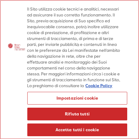
Medici
Punti prelievo
Il Sito utilizza cookie tecnici e analitici, necessari
ad assicurare il suo corretto funzionamento. Il
Prenota una visita
Sito, previa acquisizione di Suo specifico ed
Prenota una visita
inequivocabile consenso, potrà inoltre utilizzare
cookie di prestazione, di profilazione e altri
Specialità
Specialità
Prestazioni
strumenti di tracciamento, di prima e di terze
parti, per inviarle pubblicità e contenuti in linea
Prestazioni
Patologie
Sedi
con le preferenze da Lei manifestate nell’ambito
della navigazione in rete, oltre che per
Patologie
Percorsi
Aziende
effettuare analisi e monitoraggio dei Suoi
comportamenti nel corso della navigazione
Sedi
Informazioni
Blog
stessa. Per maggiori informazioni circa i cookie e
gli strumenti di tracciamento in funzione sul Sito,
Percorsi
La preghiamo di consultare la
Cookie Policy
Aziende
Prenota una visita
Impostazioni cookie
Prenota una visita
Informazioni
Rifiuta tutti
Blog
Medici
Accetta tutti i cookie