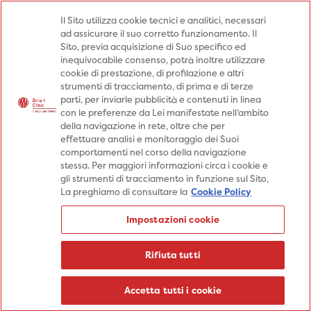
Medici
Punti prelievo
Il Sito utilizza cookie tecnici e analitici, necessari
ad assicurare il suo corretto funzionamento. Il
Prenota una visita
Sito, previa acquisizione di Suo specifico ed
Prenota una visita
inequivocabile consenso, potrà inoltre utilizzare
cookie di prestazione, di profilazione e altri
Specialità
Specialità
Prestazioni
strumenti di tracciamento, di prima e di terze
parti, per inviarle pubblicità e contenuti in linea
Prestazioni
Patologie
Sedi
con le preferenze da Lei manifestate nell’ambito
della navigazione in rete, oltre che per
Patologie
Percorsi
Aziende
effettuare analisi e monitoraggio dei Suoi
comportamenti nel corso della navigazione
Sedi
Informazioni
Blog
stessa. Per maggiori informazioni circa i cookie e
gli strumenti di tracciamento in funzione sul Sito,
Percorsi
La preghiamo di consultare la
Cookie Policy
Aziende
Prenota una visita
Impostazioni cookie
Prenota una visita
Informazioni
Rifiuta tutti
Blog
Medici
Accetta tutti i cookie