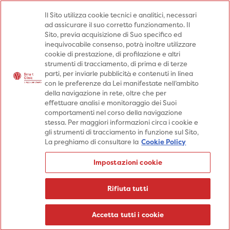
Medici
Punti prelievo
Il Sito utilizza cookie tecnici e analitici, necessari
ad assicurare il suo corretto funzionamento. Il
Prenota una visita
Sito, previa acquisizione di Suo specifico ed
Prenota una visita
inequivocabile consenso, potrà inoltre utilizzare
cookie di prestazione, di profilazione e altri
Specialità
Specialità
Prestazioni
strumenti di tracciamento, di prima e di terze
parti, per inviarle pubblicità e contenuti in linea
Prestazioni
Patologie
Sedi
con le preferenze da Lei manifestate nell’ambito
della navigazione in rete, oltre che per
Patologie
Percorsi
Aziende
effettuare analisi e monitoraggio dei Suoi
comportamenti nel corso della navigazione
Sedi
Informazioni
Blog
stessa. Per maggiori informazioni circa i cookie e
gli strumenti di tracciamento in funzione sul Sito,
Percorsi
La preghiamo di consultare la
Cookie Policy
Aziende
Prenota una visita
Impostazioni cookie
Prenota una visita
Informazioni
Rifiuta tutti
Blog
Medici
Accetta tutti i cookie