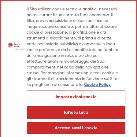
Medici
Punti prelievo
Il Sito utilizza cookie tecnici e analitici, necessari
ad assicurare il suo corretto funzionamento. Il
Prenota una visita
Sito, previa acquisizione di Suo specifico ed
Prenota una visita
inequivocabile consenso, potrà inoltre utilizzare
cookie di prestazione, di profilazione e altri
Specialità
Specialità
Prestazioni
strumenti di tracciamento, di prima e di terze
parti, per inviarle pubblicità e contenuti in linea
Prestazioni
Patologie
Sedi
con le preferenze da Lei manifestate nell’ambito
della navigazione in rete, oltre che per
Patologie
Percorsi
Aziende
effettuare analisi e monitoraggio dei Suoi
comportamenti nel corso della navigazione
Sedi
Informazioni
Blog
stessa. Per maggiori informazioni circa i cookie e
gli strumenti di tracciamento in funzione sul Sito,
Percorsi
La preghiamo di consultare la
Cookie Policy
Aziende
Prenota una visita
Impostazioni cookie
Prenota una visita
Informazioni
Rifiuta tutti
Blog
Medici
Accetta tutti i cookie