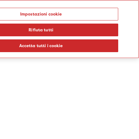
Punti prelievo
Impostazioni cookie
Rifiuta tutti
logie
Sedi
Percorsi
Aziende
Informazioni
Blog
Accetta tutti i cookie