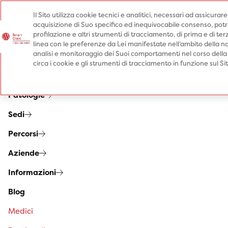
Il Sito utilizza cookie tecnici e analitici, necessari ad assicurar
acquisizione di Suo specifico ed inequivocabile consenso, potrà 
Prenota una visita
profilazione e altri strumenti di tracciamento, di prima e di terz
Prenota una visita
linea con le preferenze da Lei manifestate nell’ambito della na
analisi e monitoraggio dei Suoi comportamenti nel corso della
Specialità
circa i cookie e gli strumenti di tracciamento in funzione sul S
Prestazioni
Patologie
Sedi
Percorsi
Aziende
Informazioni
Blog
Medici