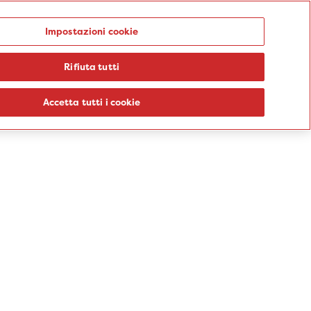
Punti prelievo
Impostazioni cookie
Rifiuta tutti
logie
Sedi
Percorsi
Aziende
Informazioni
Blog
Accetta tutti i cookie