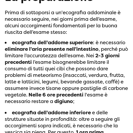
Prima di sottoporsi a un'ecografia addominale è
necessario seguire, nei giorni prima dell’esame,
alcuni accorgimenti fondamentali per la buona
riuscita dell’esame stesso:
ecografia dell'addome superiore
: è necessario
eliminare l'aria presente nell'intestino
, perché può
limitare l’accuratezza dell’esame. Nei
2-3 giorni
precedenti
l’esame bisognerebbe limitare il
consumo di tutti quei cibi che possono dare
problemi di meteorismo (insaccati, verdura, frutta,
latte e latticini, legumi, bevande gassate, caffè) e
assumere invece tisane oppure pastiglie di carbone
vegetale.
Nelle 6 ore precedenti
l'esame è
necessario restare a
digiuno
;
ecografia dell'addome inferiore
e delle
strutture situate in profondità: oltre a seguire gli
accorgimenti sopra indicati, è necessario che la
vescica sia piena. Per questo,
1 ora prima