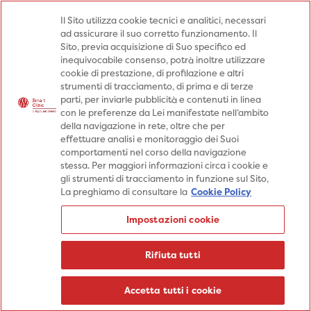
Medici
Punti prelievo
Il Sito utilizza cookie tecnici e analitici, necessari
ad assicurare il suo corretto funzionamento. Il
Prenota una visita
Sito, previa acquisizione di Suo specifico ed
Prenota una visita
inequivocabile consenso, potrà inoltre utilizzare
cookie di prestazione, di profilazione e altri
Specialità
Specialità
Prestazioni
strumenti di tracciamento, di prima e di terze
parti, per inviarle pubblicità e contenuti in linea
Prestazioni
Patologie
Sedi
con le preferenze da Lei manifestate nell’ambito
della navigazione in rete, oltre che per
Patologie
Percorsi
Aziende
effettuare analisi e monitoraggio dei Suoi
comportamenti nel corso della navigazione
Sedi
Informazioni
Blog
stessa. Per maggiori informazioni circa i cookie e
gli strumenti di tracciamento in funzione sul Sito,
Percorsi
La preghiamo di consultare la
Cookie Policy
Aziende
Prenota una visita
Impostazioni cookie
Prenota una visita
Informazioni
Rifiuta tutti
Blog
Medici
Accetta tutti i cookie