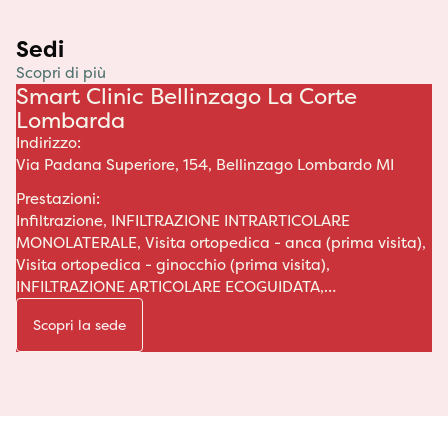
Sedi
Scopri di più
Smart Clinic Bellinzago La Corte
Lombarda
Indirizzo:
Via Padana Superiore, 154, Bellinzago Lombardo MI
Prestazioni:
Infiltrazione, INFILTRAZIONE INTRARTICOLARE
MONOLATERALE, Visita ortopedica - anca (prima visita),
Visita ortopedica - ginocchio (prima visita),
INFILTRAZIONE ARTICOLARE ECOGUIDATA,
INFILTRAZIONE INTRARTICOLARE PICCOLE
Scopri la sede
ARTICOLAZIONI