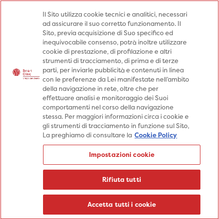
Medici
Punti prelievo
Il Sito utilizza cookie tecnici e analitici, necessari
ad assicurare il suo corretto funzionamento. Il
Prenota una visita
Sito, previa acquisizione di Suo specifico ed
Prenota una visita
inequivocabile consenso, potrà inoltre utilizzare
cookie di prestazione, di profilazione e altri
Specialità
Specialità
Prestazioni
strumenti di tracciamento, di prima e di terze
parti, per inviarle pubblicità e contenuti in linea
Prestazioni
Patologie
Sedi
con le preferenze da Lei manifestate nell’ambito
della navigazione in rete, oltre che per
Patologie
Percorsi
Aziende
effettuare analisi e monitoraggio dei Suoi
comportamenti nel corso della navigazione
Sedi
Informazioni
Blog
stessa. Per maggiori informazioni circa i cookie e
gli strumenti di tracciamento in funzione sul Sito,
Percorsi
La preghiamo di consultare la
Cookie Policy
Aziende
Prenota una visita
Impostazioni cookie
Prenota una visita
Informazioni
Rifiuta tutti
Blog
Medici
Accetta tutti i cookie