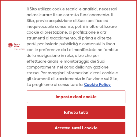
Medici
Punti prelievo
Il Sito utilizza cookie tecnici e analitici, necessari
ad assicurare il suo corretto funzionamento. Il
Prenota una visita
Sito, previa acquisizione di Suo specifico ed
Prenota una visita
inequivocabile consenso, potrà inoltre utilizzare
cookie di prestazione, di profilazione e altri
Specialità
Specialità
Prestazioni
strumenti di tracciamento, di prima e di terze
parti, per inviarle pubblicità e contenuti in linea
Prestazioni
Patologie
Sedi
con le preferenze da Lei manifestate nell’ambito
della navigazione in rete, oltre che per
Patologie
Percorsi
Aziende
effettuare analisi e monitoraggio dei Suoi
comportamenti nel corso della navigazione
Sedi
Informazioni
Blog
stessa. Per maggiori informazioni circa i cookie e
gli strumenti di tracciamento in funzione sul Sito,
Percorsi
La preghiamo di consultare la
Cookie Policy
Aziende
Prenota una visita
Impostazioni cookie
Prenota una visita
Informazioni
Rifiuta tutti
Blog
Medici
Accetta tutti i cookie