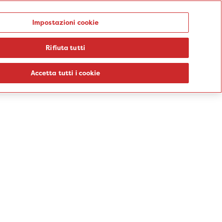
Punti prelievo
Impostazioni cookie
Rifiuta tutti
logie
Sedi
Percorsi
Aziende
Informazioni
Blog
Accetta tutti i cookie