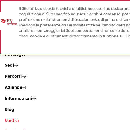
Il Sito utilizza cookie tecnici e analitici, necessari ad assicurar
acquisizione di Suo specifico ed inequivocabile consenso, potrà 
Prenota una visita
profilazione e altri strumenti di tracciamento, di prima e di terz
Prenota una visita
linea con le preferenze da Lei manifestate nell’ambito della na
analisi e monitoraggio dei Suoi comportamenti nel corso della
Specialità
circa i cookie e gli strumenti di tracciamento in funzione sul S
Prestazioni
Patologie
Sedi
Percorsi
Aziende
Informazioni
Blog
Medici