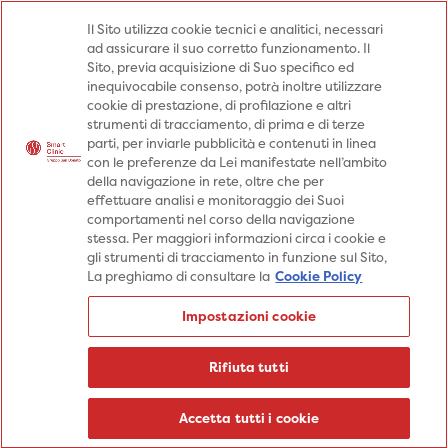
Medici
Punti prelievo
Il Sito utilizza cookie tecnici e analitici, necessari
ad assicurare il suo corretto funzionamento. Il
Prenota una visita
Sito, previa acquisizione di Suo specifico ed
Prenota una visita
inequivocabile consenso, potrà inoltre utilizzare
cookie di prestazione, di profilazione e altri
Specialità
Specialità
Prestazioni
strumenti di tracciamento, di prima e di terze
parti, per inviarle pubblicità e contenuti in linea
Prestazioni
Patologie
Sedi
con le preferenze da Lei manifestate nell’ambito
della navigazione in rete, oltre che per
Patologie
Percorsi
Aziende
effettuare analisi e monitoraggio dei Suoi
comportamenti nel corso della navigazione
Sedi
Informazioni
Blog
stessa. Per maggiori informazioni circa i cookie e
gli strumenti di tracciamento in funzione sul Sito,
Percorsi
La preghiamo di consultare la
Cookie Policy
Aziende
Prenota una visita
Impostazioni cookie
Prenota una visita
Informazioni
Rifiuta tutti
Blog
Medici
Accetta tutti i cookie