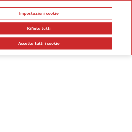
Punti prelievo
Impostazioni cookie
Rifiuta tutti
logie
Sedi
Percorsi
Aziende
Informazioni
Blog
Accetta tutti i cookie