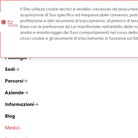
Il Sito utilizza cookie tecnici e analitici, necessari ad assicurar
acquisizione di Suo specifico ed inequivocabile consenso, potrà 
Prenota una visita
profilazione e altri strumenti di tracciamento, di prima e di terz
Prenota una visita
linea con le preferenze da Lei manifestate nell’ambito della na
analisi e monitoraggio dei Suoi comportamenti nel corso della
Specialità
circa i cookie e gli strumenti di tracciamento in funzione sul S
Prestazioni
Patologie
Sedi
Percorsi
Aziende
Informazioni
Blog
Medici