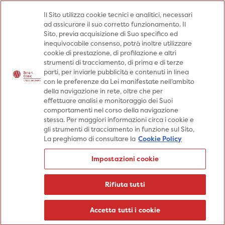
Medici
Punti prelievo
Il Sito utilizza cookie tecnici e analitici, necessari
ad assicurare il suo corretto funzionamento. Il
Prenota una visita
Sito, previa acquisizione di Suo specifico ed
Prenota una visita
inequivocabile consenso, potrà inoltre utilizzare
cookie di prestazione, di profilazione e altri
Specialità
Specialità
Prestazioni
strumenti di tracciamento, di prima e di terze
parti, per inviarle pubblicità e contenuti in linea
Prestazioni
Patologie
Sedi
con le preferenze da Lei manifestate nell’ambito
della navigazione in rete, oltre che per
Patologie
Percorsi
Aziende
effettuare analisi e monitoraggio dei Suoi
comportamenti nel corso della navigazione
Sedi
Informazioni
Blog
stessa. Per maggiori informazioni circa i cookie e
gli strumenti di tracciamento in funzione sul Sito,
Percorsi
La preghiamo di consultare la
Cookie Policy
Aziende
Prenota una visita
Impostazioni cookie
Prenota una visita
Informazioni
Rifiuta tutti
Blog
Medici
Accetta tutti i cookie