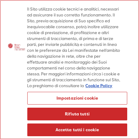
Medici
Punti prelievo
Il Sito utilizza cookie tecnici e analitici, necessari
ad assicurare il suo corretto funzionamento. Il
Prenota una visita
Sito, previa acquisizione di Suo specifico ed
Prenota una visita
inequivocabile consenso, potrà inoltre utilizzare
cookie di prestazione, di profilazione e altri
Specialità
Specialità
Prestazioni
strumenti di tracciamento, di prima e di terze
parti, per inviarle pubblicità e contenuti in linea
Prestazioni
Patologie
Sedi
con le preferenze da Lei manifestate nell’ambito
della navigazione in rete, oltre che per
Patologie
Percorsi
Aziende
effettuare analisi e monitoraggio dei Suoi
comportamenti nel corso della navigazione
Sedi
Informazioni
Blog
stessa. Per maggiori informazioni circa i cookie e
gli strumenti di tracciamento in funzione sul Sito,
Percorsi
La preghiamo di consultare la
Cookie Policy
Aziende
Prenota una visita
Impostazioni cookie
Prenota una visita
Informazioni
Rifiuta tutti
Blog
Medici
Accetta tutti i cookie