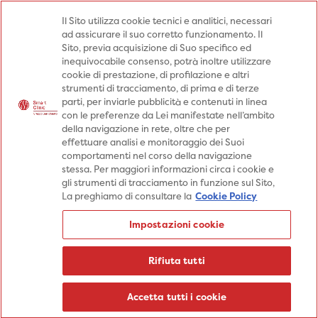
Medici
Punti prelievo
Il Sito utilizza cookie tecnici e analitici, necessari
ad assicurare il suo corretto funzionamento. Il
Prenota una visita
Sito, previa acquisizione di Suo specifico ed
Prenota una visita
inequivocabile consenso, potrà inoltre utilizzare
cookie di prestazione, di profilazione e altri
Specialità
Specialità
Prestazioni
strumenti di tracciamento, di prima e di terze
parti, per inviarle pubblicità e contenuti in linea
Prestazioni
Patologie
Sedi
con le preferenze da Lei manifestate nell’ambito
della navigazione in rete, oltre che per
Patologie
Percorsi
Aziende
effettuare analisi e monitoraggio dei Suoi
comportamenti nel corso della navigazione
Sedi
Informazioni
Blog
stessa. Per maggiori informazioni circa i cookie e
gli strumenti di tracciamento in funzione sul Sito,
Percorsi
La preghiamo di consultare la
Cookie Policy
Aziende
Prenota una visita
Impostazioni cookie
Prenota una visita
Informazioni
Rifiuta tutti
Blog
Medici
Accetta tutti i cookie