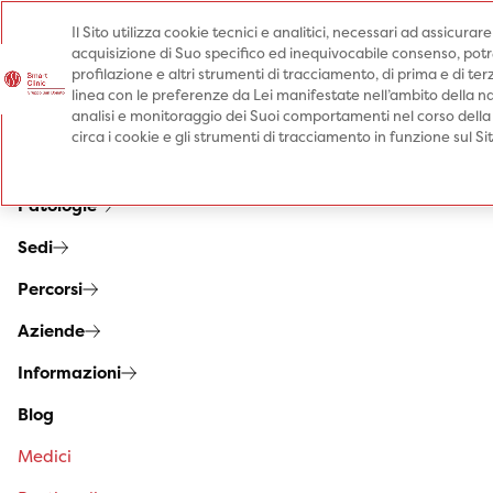
Il Sito utilizza cookie tecnici e analitici, necessari ad assicurar
acquisizione di Suo specifico ed inequivocabile consenso, potrà 
Prenota una visita
profilazione e altri strumenti di tracciamento, di prima e di terz
Prenota una visita
linea con le preferenze da Lei manifestate nell’ambito della na
analisi e monitoraggio dei Suoi comportamenti nel corso della
Specialità
circa i cookie e gli strumenti di tracciamento in funzione sul S
Prestazioni
Patologie
Sedi
Percorsi
Aziende
Informazioni
Blog
Medici