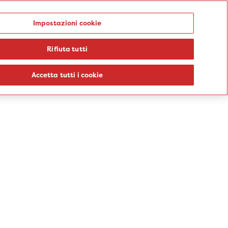
Punti prelievo
Impostazioni cookie
Rifiuta tutti
logie
Sedi
Percorsi
Aziende
Informazioni
Blog
Accetta tutti i cookie