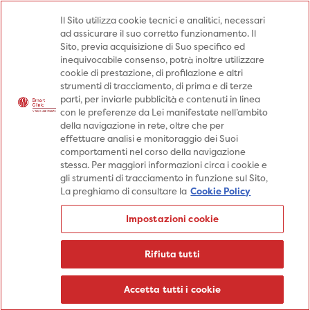
Medici
Punti prelievo
Il Sito utilizza cookie tecnici e analitici, necessari
ad assicurare il suo corretto funzionamento. Il
Prenota una visita
Sito, previa acquisizione di Suo specifico ed
Prenota una visita
inequivocabile consenso, potrà inoltre utilizzare
cookie di prestazione, di profilazione e altri
Specialità
Specialità
Prestazioni
strumenti di tracciamento, di prima e di terze
parti, per inviarle pubblicità e contenuti in linea
Prestazioni
Patologie
Sedi
con le preferenze da Lei manifestate nell’ambito
della navigazione in rete, oltre che per
Patologie
Percorsi
Aziende
effettuare analisi e monitoraggio dei Suoi
comportamenti nel corso della navigazione
Sedi
Informazioni
Blog
stessa. Per maggiori informazioni circa i cookie e
gli strumenti di tracciamento in funzione sul Sito,
Percorsi
La preghiamo di consultare la
Cookie Policy
Aziende
Prenota una visita
Impostazioni cookie
Prenota una visita
Informazioni
Rifiuta tutti
Blog
Medici
Accetta tutti i cookie