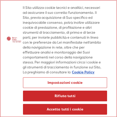
Medici
Punti prelievo
Il Sito utilizza cookie tecnici e analitici, necessari
ad assicurare il suo corretto funzionamento. Il
Prenota una visita
Sito, previa acquisizione di Suo specifico ed
Prenota una visita
inequivocabile consenso, potrà inoltre utilizzare
cookie di prestazione, di profilazione e altri
Specialità
Specialità
Prestazioni
strumenti di tracciamento, di prima e di terze
parti, per inviarle pubblicità e contenuti in linea
Prestazioni
Patologie
Sedi
con le preferenze da Lei manifestate nell’ambito
della navigazione in rete, oltre che per
Patologie
Percorsi
Aziende
effettuare analisi e monitoraggio dei Suoi
comportamenti nel corso della navigazione
Sedi
Informazioni
Blog
stessa. Per maggiori informazioni circa i cookie e
gli strumenti di tracciamento in funzione sul Sito,
Percorsi
La preghiamo di consultare la
Cookie Policy
Aziende
Prenota una visita
Impostazioni cookie
Prenota una visita
Informazioni
Rifiuta tutti
Blog
Medici
Accetta tutti i cookie