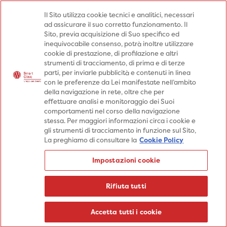
Medici
Punti prelievo
Il Sito utilizza cookie tecnici e analitici, necessari
ad assicurare il suo corretto funzionamento. Il
Prenota una visita
Sito, previa acquisizione di Suo specifico ed
Prenota una visita
inequivocabile consenso, potrà inoltre utilizzare
cookie di prestazione, di profilazione e altri
Specialità
Specialità
Prestazioni
strumenti di tracciamento, di prima e di terze
parti, per inviarle pubblicità e contenuti in linea
Prestazioni
Patologie
Sedi
con le preferenze da Lei manifestate nell’ambito
della navigazione in rete, oltre che per
Patologie
Percorsi
Aziende
effettuare analisi e monitoraggio dei Suoi
comportamenti nel corso della navigazione
Sedi
Informazioni
Blog
stessa. Per maggiori informazioni circa i cookie e
gli strumenti di tracciamento in funzione sul Sito,
Percorsi
La preghiamo di consultare la
Cookie Policy
Aziende
Prenota una visita
Impostazioni cookie
Prenota una visita
Informazioni
Rifiuta tutti
Blog
Medici
Accetta tutti i cookie