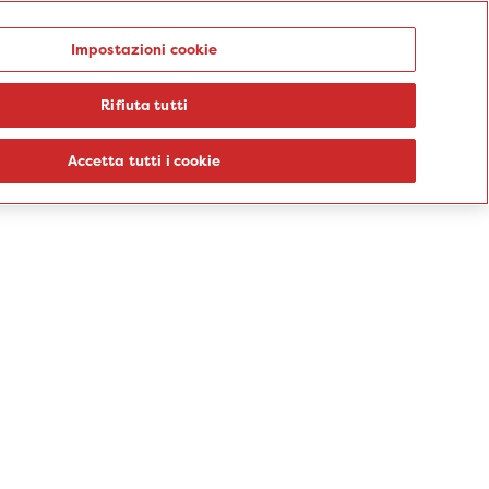
Punti prelievo
Impostazioni cookie
Rifiuta tutti
logie
Sedi
Percorsi
Aziende
Informazioni
Blog
Accetta tutti i cookie