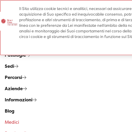
Il Sito utilizza cookie tecnici e analitici, necessari ad assicurar
acquisizione di Suo specifico ed inequivocabile consenso, potrà 
Prenota una visita
profilazione e altri strumenti di tracciamento, di prima e di terz
Prenota una visita
linea con le preferenze da Lei manifestate nell’ambito della na
analisi e monitoraggio dei Suoi comportamenti nel corso della
Specialità
circa i cookie e gli strumenti di tracciamento in funzione sul S
Prestazioni
Patologie
Sedi
Percorsi
Aziende
Informazioni
Blog
Medici