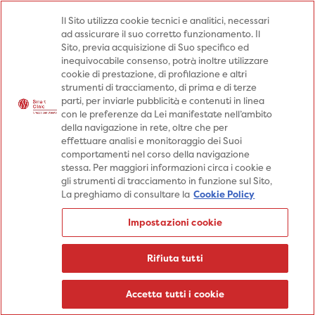
Medici
Punti prelievo
Il Sito utilizza cookie tecnici e analitici, necessari
ad assicurare il suo corretto funzionamento. Il
Prenota una visita
Sito, previa acquisizione di Suo specifico ed
Prenota una visita
inequivocabile consenso, potrà inoltre utilizzare
cookie di prestazione, di profilazione e altri
Specialità
Specialità
Prestazioni
strumenti di tracciamento, di prima e di terze
parti, per inviarle pubblicità e contenuti in linea
Prestazioni
Patologie
Sedi
con le preferenze da Lei manifestate nell’ambito
della navigazione in rete, oltre che per
Patologie
Percorsi
Aziende
effettuare analisi e monitoraggio dei Suoi
comportamenti nel corso della navigazione
Sedi
Informazioni
Blog
stessa. Per maggiori informazioni circa i cookie e
gli strumenti di tracciamento in funzione sul Sito,
Percorsi
La preghiamo di consultare la
Cookie Policy
Aziende
Prenota una visita
Impostazioni cookie
Prenota una visita
Informazioni
Rifiuta tutti
Blog
Medici
Accetta tutti i cookie