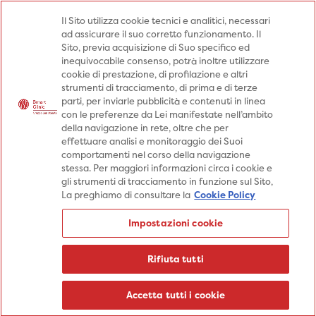
Medici
Punti prelievo
Il Sito utilizza cookie tecnici e analitici, necessari
ad assicurare il suo corretto funzionamento. Il
Prenota una visita
Sito, previa acquisizione di Suo specifico ed
Prenota una visita
inequivocabile consenso, potrà inoltre utilizzare
cookie di prestazione, di profilazione e altri
Specialità
Specialità
Prestazioni
strumenti di tracciamento, di prima e di terze
parti, per inviarle pubblicità e contenuti in linea
Prestazioni
Patologie
Sedi
con le preferenze da Lei manifestate nell’ambito
della navigazione in rete, oltre che per
Patologie
Percorsi
Aziende
effettuare analisi e monitoraggio dei Suoi
comportamenti nel corso della navigazione
Sedi
Informazioni
Blog
stessa. Per maggiori informazioni circa i cookie e
gli strumenti di tracciamento in funzione sul Sito,
Percorsi
La preghiamo di consultare la
Cookie Policy
Aziende
Prenota una visita
Impostazioni cookie
Prenota una visita
Informazioni
Rifiuta tutti
Blog
Medici
Accetta tutti i cookie