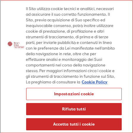
Medici
Punti prelievo
Il Sito utilizza cookie tecnici e analitici, necessari
ad assicurare il suo corretto funzionamento. Il
Prenota una visita
Sito, previa acquisizione di Suo specifico ed
Prenota una visita
inequivocabile consenso, potrà inoltre utilizzare
cookie di prestazione, di profilazione e altri
Specialità
Specialità
Prestazioni
strumenti di tracciamento, di prima e di terze
parti, per inviarle pubblicità e contenuti in linea
Prestazioni
Patologie
Sedi
con le preferenze da Lei manifestate nell’ambito
della navigazione in rete, oltre che per
Patologie
Percorsi
Aziende
effettuare analisi e monitoraggio dei Suoi
comportamenti nel corso della navigazione
Sedi
Informazioni
Blog
stessa. Per maggiori informazioni circa i cookie e
gli strumenti di tracciamento in funzione sul Sito,
Percorsi
La preghiamo di consultare la
Cookie Policy
Aziende
Prenota una visita
Impostazioni cookie
Prenota una visita
Informazioni
Rifiuta tutti
Blog
Medici
Accetta tutti i cookie