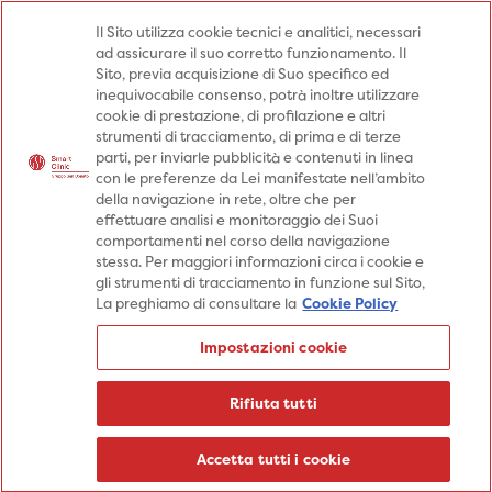
Medici
Punti prelievo
Il Sito utilizza cookie tecnici e analitici, necessari
ad assicurare il suo corretto funzionamento. Il
Prenota una visita
Sito, previa acquisizione di Suo specifico ed
Prenota una visita
inequivocabile consenso, potrà inoltre utilizzare
cookie di prestazione, di profilazione e altri
Specialità
Specialità
Prestazioni
strumenti di tracciamento, di prima e di terze
parti, per inviarle pubblicità e contenuti in linea
Prestazioni
Patologie
Sedi
con le preferenze da Lei manifestate nell’ambito
della navigazione in rete, oltre che per
Patologie
Percorsi
Aziende
effettuare analisi e monitoraggio dei Suoi
comportamenti nel corso della navigazione
Sedi
Informazioni
Blog
stessa. Per maggiori informazioni circa i cookie e
gli strumenti di tracciamento in funzione sul Sito,
Percorsi
La preghiamo di consultare la
Cookie Policy
Aziende
Prenota una visita
Impostazioni cookie
Prenota una visita
Informazioni
Rifiuta tutti
Blog
Medici
Accetta tutti i cookie