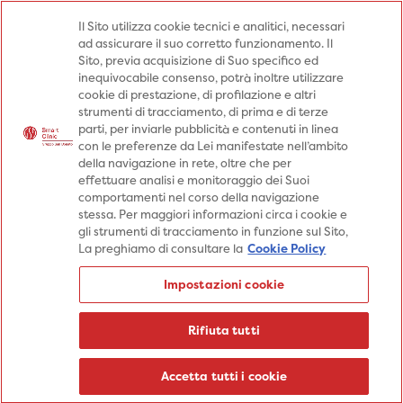
Medici
Punti prelievo
Il Sito utilizza cookie tecnici e analitici, necessari
ad assicurare il suo corretto funzionamento. Il
Prenota una visita
Sito, previa acquisizione di Suo specifico ed
Prenota una visita
inequivocabile consenso, potrà inoltre utilizzare
cookie di prestazione, di profilazione e altri
Specialità
Specialità
Prestazioni
strumenti di tracciamento, di prima e di terze
parti, per inviarle pubblicità e contenuti in linea
Prestazioni
Patologie
Sedi
con le preferenze da Lei manifestate nell’ambito
della navigazione in rete, oltre che per
Patologie
Percorsi
Aziende
effettuare analisi e monitoraggio dei Suoi
comportamenti nel corso della navigazione
Sedi
Informazioni
Blog
stessa. Per maggiori informazioni circa i cookie e
gli strumenti di tracciamento in funzione sul Sito,
Percorsi
La preghiamo di consultare la
Cookie Policy
Aziende
Prenota una visita
Impostazioni cookie
Prenota una visita
Informazioni
Rifiuta tutti
Blog
Medici
Accetta tutti i cookie