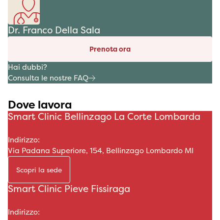
Dr. Franco Della Sala
Prenota ora
Hai dubbi?
Consulta le nostre FAQ
Dove lavora
Smart Clinic Bellinzago La Corte Lombarda
Indirizzo:
Via Padana Superiore, 154, Bellinzago Lombardo MI
Scopri la sede
Smart Clinic Pieve Fissiraga
Indirizzo: