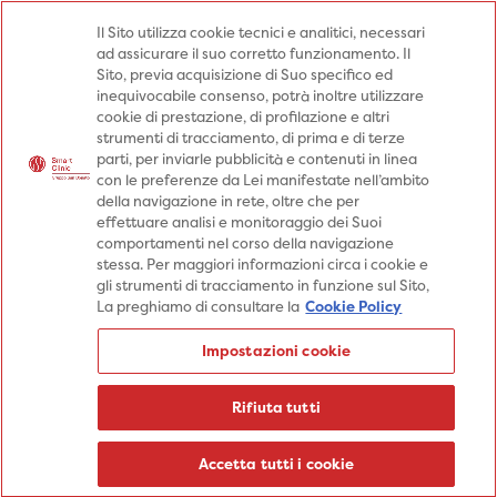
Medici
Punti prelievo
Il Sito utilizza cookie tecnici e analitici, necessari
ad assicurare il suo corretto funzionamento. Il
Prenota una visita
Sito, previa acquisizione di Suo specifico ed
Prenota una visita
inequivocabile consenso, potrà inoltre utilizzare
cookie di prestazione, di profilazione e altri
Specialità
Specialità
Prestazioni
strumenti di tracciamento, di prima e di terze
parti, per inviarle pubblicità e contenuti in linea
Prestazioni
Patologie
Sedi
con le preferenze da Lei manifestate nell’ambito
della navigazione in rete, oltre che per
Patologie
Percorsi
Aziende
effettuare analisi e monitoraggio dei Suoi
comportamenti nel corso della navigazione
Sedi
Informazioni
Blog
stessa. Per maggiori informazioni circa i cookie e
gli strumenti di tracciamento in funzione sul Sito,
Percorsi
La preghiamo di consultare la
Cookie Policy
Aziende
Prenota una visita
Impostazioni cookie
Prenota una visita
Informazioni
Rifiuta tutti
Blog
Medici
Accetta tutti i cookie