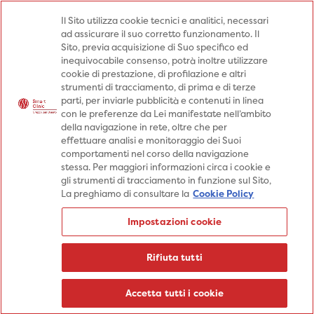
Medici
Punti prelievo
Il Sito utilizza cookie tecnici e analitici, necessari
ad assicurare il suo corretto funzionamento. Il
Prenota una visita
Sito, previa acquisizione di Suo specifico ed
Prenota una visita
inequivocabile consenso, potrà inoltre utilizzare
cookie di prestazione, di profilazione e altri
Specialità
Specialità
Prestazioni
strumenti di tracciamento, di prima e di terze
parti, per inviarle pubblicità e contenuti in linea
Prestazioni
Patologie
Sedi
con le preferenze da Lei manifestate nell’ambito
della navigazione in rete, oltre che per
Patologie
Percorsi
Aziende
effettuare analisi e monitoraggio dei Suoi
comportamenti nel corso della navigazione
Sedi
Informazioni
Blog
stessa. Per maggiori informazioni circa i cookie e
gli strumenti di tracciamento in funzione sul Sito,
Percorsi
La preghiamo di consultare la
Cookie Policy
Aziende
Prenota una visita
Impostazioni cookie
Prenota una visita
Informazioni
Rifiuta tutti
Blog
Medici
Accetta tutti i cookie